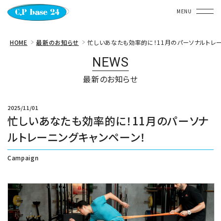
〒650-0011
HOME
最新のお知らせ
忙しいあなたも効率的に！11月のパーソナルトレ
兵庫県神⼾市中央区下⼭⼿通３ー２ー１５
NEWS
Boot下⼭⼿２Ｆ
TEL. 078-381-6375
最新のお知らせ
HOME
2025/11/01
忙しいあなたも効率的に！11月のパーソナ
WHAT'S C.P base 24
ルトレーニングキャンペーン！
SPACE
Campaign
JOIN
NEWS
FAQ
CONTACT