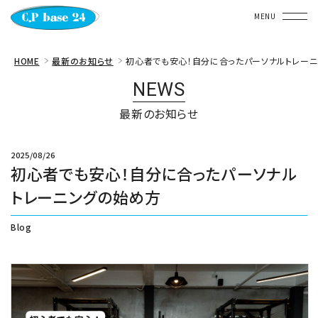
〒650-0011
HOME
最新のお知らせ
初心者でも安心！自分に合ったパーソナルトレー
兵庫県神⼾市中央区下⼭⼿通３ー２ー１５
NEWS
Boot下⼭⼿２Ｆ
TEL. 078-381-6375
最新のお知らせ
HOME
2025/08/26
初心者でも安心！自分に合ったパーソナル
WHAT'S C.P base 24
トレーニングの始め方
SPACE
Blog
JOIN
NEWS
FAQ
CONTACT