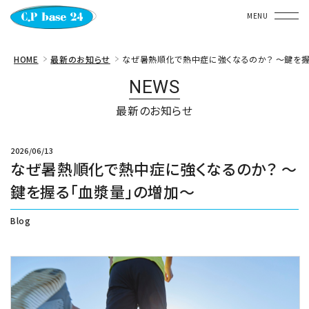
〒650-0011
HOME
最新のお知らせ
なぜ暑熱順化で熱中症に強くなるのか？ ～鍵を握
兵庫県神⼾市中央区下⼭⼿通３ー２ー１５
NEWS
Boot下⼭⼿２Ｆ
TEL. 078-381-6375
最新のお知らせ
HOME
2026/06/13
なぜ暑熱順化で熱中症に強くなるのか？ ～
WHAT'S C.P base 24
鍵を握る「血漿量」の増加～
SPACE
Blog
JOIN
NEWS
FAQ
CONTACT